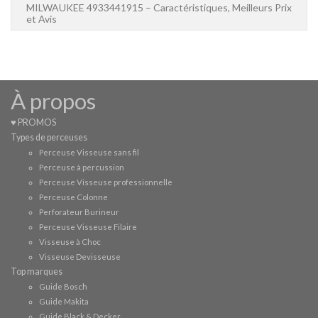
MILWAUKEE 4933441915 – Caractéristiques, Meilleurs Prix
et Avis
À propos
♥ PROMOS
Types de perceuses
Perceuse Visseuse sans fil
Perceuse à percussion
Perceuse Visseuse professionnelle
Perceuse Colonne
Perforateur Burineur
Perceuse Visseuse Filaire
Visseuse à Choc
Visseuse Devisseuse
Top marques
Guide Bosch
Guide Makita
Guide Black & Decker