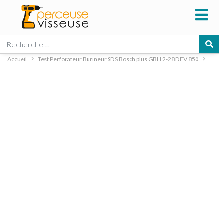
Rechercher
Accueil
Test Perforateur Burineur SDS Bosch plus GBH 2-28 DFV 850