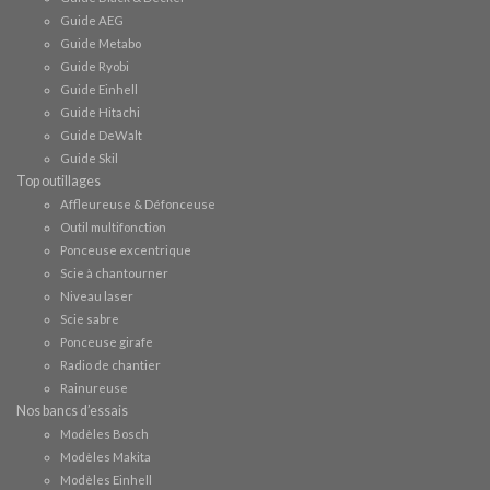
Guide AEG
Guide Metabo
Guide Ryobi
Guide Einhell
Guide Hitachi
Guide DeWalt
Guide Skil
Top outillages
Affleureuse & Défonceuse
Outil multifonction
Ponceuse excentrique
Scie à chantourner
Niveau laser
Scie sabre
Ponceuse girafe
Radio de chantier
Rainureuse
Nos bancs d’essais
Modèles Bosch
Modèles Makita
Modèles Einhell