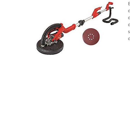
E
d
d
d
s
d