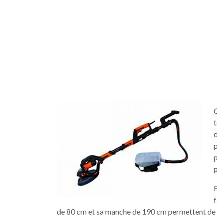
t
p
p
p
F
f
de 80 cm et sa manche de 190 cm permettent de po