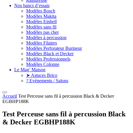
Rainureuse
Nos bancs d’essais
Modèles Bosch
Modèles Makita
Modèles Einhell
Modèles sans fil
Modèles pas cher
Modèles à percussion
Modèles Filaires
Modèles Perforateur Burineur
Modèles Black et Decker
Modèles Professionnels
Modèles Colonne
Le Mag’ Maison
➤ Astuces Brico
? Evènements / Salons
Accueil
Test Perceuse sans fil à percussion Black & Decker
EGBHP188K
Test Perceuse sans fil à percussion Black
& Decker EGBHP188K