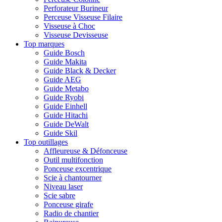
Perforateur Burineur
Perceuse Visseuse Filaire
Visseuse à Choc
Visseuse Devisseuse
Top marques
Guide Bosch
Guide Makita
Guide Black & Decker
Guide AEG
Guide Metabo
Guide Ryobi
Guide Einhell
Guide Hitachi
Guide DeWalt
Guide Skil
Top outillages
Affleureuse & Défonceuse
Outil multifonction
Ponceuse excentrique
Scie à chantourner
Niveau laser
Scie sabre
Ponceuse girafe
Radio de chantier