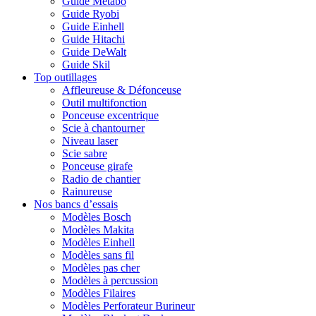
Guide Metabo
Guide Ryobi
Guide Einhell
Guide Hitachi
Guide DeWalt
Guide Skil
Top outillages
Affleureuse & Défonceuse
Outil multifonction
Ponceuse excentrique
Scie à chantourner
Niveau laser
Scie sabre
Ponceuse girafe
Radio de chantier
Rainureuse
Nos bancs d’essais
Modèles Bosch
Modèles Makita
Modèles Einhell
Modèles sans fil
Modèles pas cher
Modèles à percussion
Modèles Filaires
Modèles Perforateur Burineur