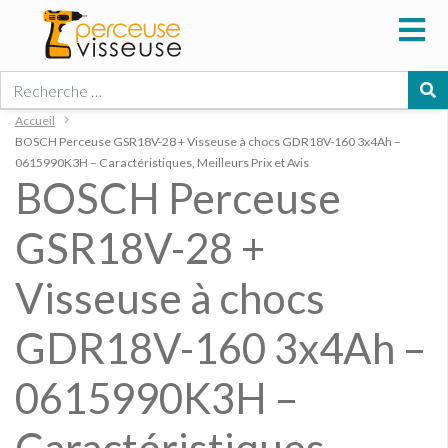
Rechercher
Accueil
BOSCH Perceuse GSR18V-28 + Visseuse à chocs GDR18V-160 3x4Ah –
0615990K3H – Caractéristiques, Meilleurs Prix et Avis
BOSCH Perceuse
GSR18V-28 +
Visseuse à chocs
GDR18V-160 3x4Ah –
0615990K3H –