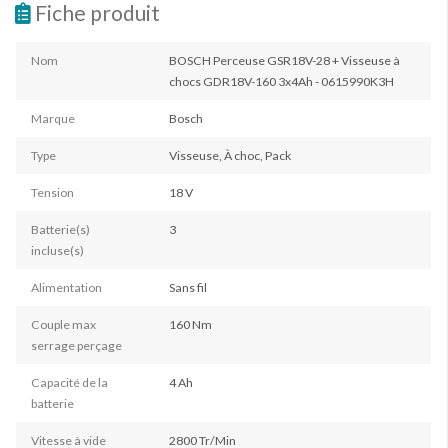
Fiche produit
Nom
BOSCH Perceuse GSR18V-28 + Visseuse à
chocs GDR18V-160 3x4Ah - 0615990K3H
Marque
Bosch
Type
Visseuse, À choc, Pack
Tension
18 V
Batterie(s)
3
incluse(s)
Alimentation
Sans fil
Couple max
160 Nm
serrage perçage
Capacité de la
4 Ah
batterie
Vitesse à vide
2800 Tr/Min