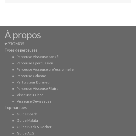
À propos
♥ PROMOS
Types de perceuses
Perceuse Visseuse sans fil
Perceuse à percussion
Perceuse Visseuse professionnelle
Perceuse Colonne
Perforateur Burineur
Perceuse Visseuse Filaire
Visseuse à Choc
Visseuse Devisseuse
Top marques
Guide Bosch
Guide Makita
Guide Black & Decker
Guide AEG