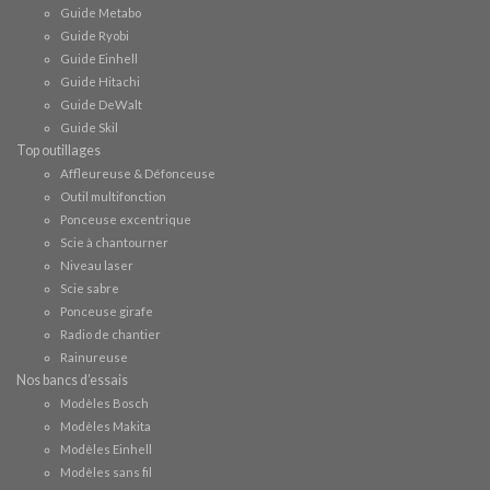
Guide Metabo
Guide Ryobi
Guide Einhell
Guide Hitachi
Guide DeWalt
Guide Skil
Top outillages
Affleureuse & Défonceuse
Outil multifonction
Ponceuse excentrique
Scie à chantourner
Niveau laser
Scie sabre
Ponceuse girafe
Radio de chantier
Rainureuse
Nos bancs d’essais
Modèles Bosch
Modèles Makita
Modèles Einhell
Modèles sans fil